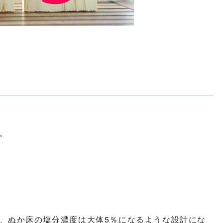
。
、ぬか床の塩分濃度は大体5％になるような設計にな