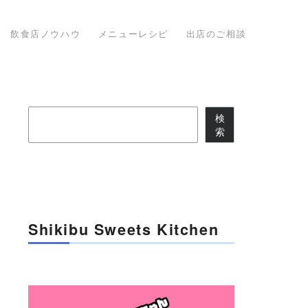
飲食店ノウハウ
メニューレシピ
出店のご相談
検
検
索
索
Shikibu Sweets Kitchen