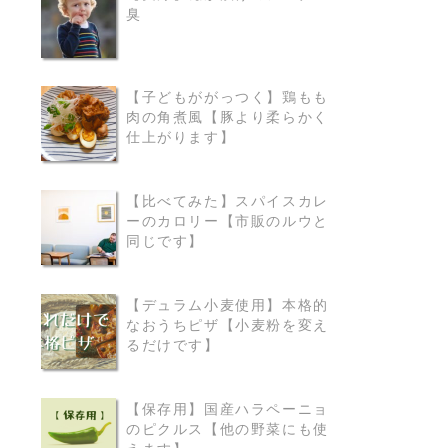
臭
READ MORE
【子どもががっつく】鶏もも
肉の角煮風【豚より柔らかく
READ MORE
仕上がります】
【比べてみた】スパイスカレ
ーのカロリー【市販のルウと
READ MORE
同じです】
【デュラム小麦使用】本格的
なおうちピザ【小麦粉を変え
READ MORE
るだけです】
【保存用】国産ハラペーニョ
のピクルス【他の野菜にも使
READ MORE
えます】