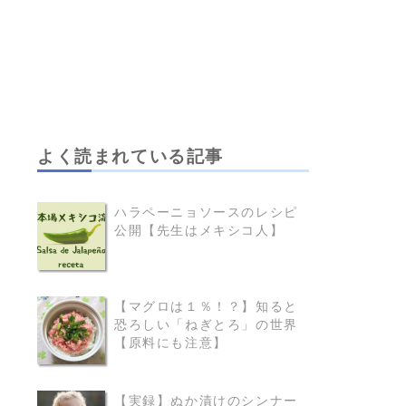
よく読まれている記事
ハラペーニョソースのレシピ
公開【先生はメキシコ人】
READ MORE
【マグロは１％！？】知ると
恐ろしい「ねぎとろ」の世界
READ MORE
【原料にも注意】
【実録】ぬか漬けのシンナー