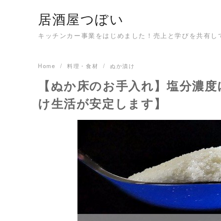
Skip
居酒屋つぼい
to
content
キッチンカー事業をはじめました！売上と学びを共有し
Home
料理・食材
ぬか漬け
【ぬか床のお手入れ】塩分濃度
け生活が安定します】