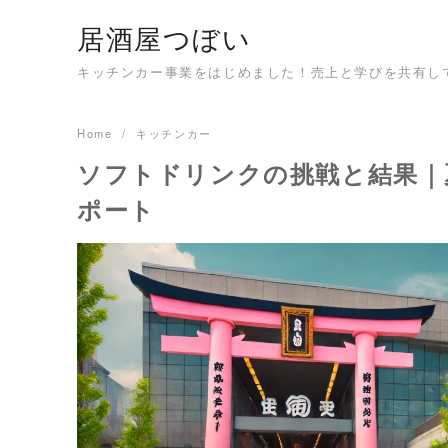
Skip
居酒屋つぼい
to
content
キッチンカー事業をはじめました！売上と学びを共有し
Home
キッチンカー
ソフトドリンクの挑戦と結果｜
ポート