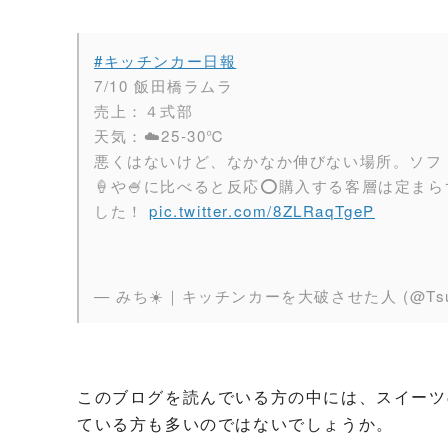
#キッチンカー日報
7/10 飯田橋ラムラ
売上：４式部
天気：☁️25-30℃
悪くはないけど、なかなか伸びない場所。ソフトド
🍦や🍧に比べると反応⭕️購入する客層は定
した！
pic.twitter.com/8ZLRaqTgeP
— みち☀️｜キッチンカーを大破させた人 (@Tsuboi
このブログを読んでいる方の中には、スイーツ
ている方も多いのではないでしょうか。