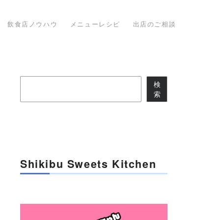
飲食店ノウハウ
メニューレシピ
出店のご相談
検
検
索
索
Shikibu Sweets Kitchen