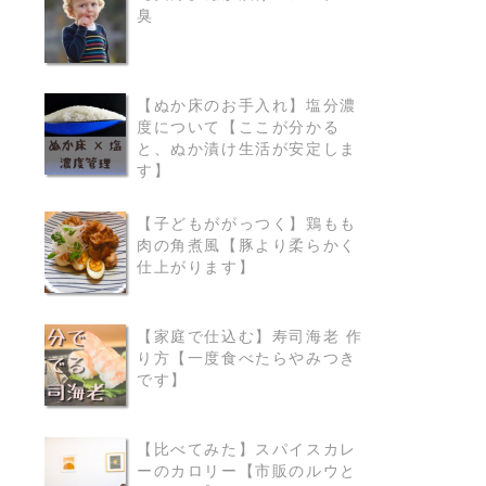
臭
READ MORE
【ぬか床のお手入れ】塩分濃
度について【ここが分かる
READ MORE
と、ぬか漬け生活が安定しま
す】
【子どもががっつく】鶏もも
肉の角煮風【豚より柔らかく
READ MORE
仕上がります】
【家庭で仕込む】寿司海老 作
り方【一度食べたらやみつき
READ MORE
です】
【比べてみた】スパイスカレ
ーのカロリー【市販のルウと
READ MORE