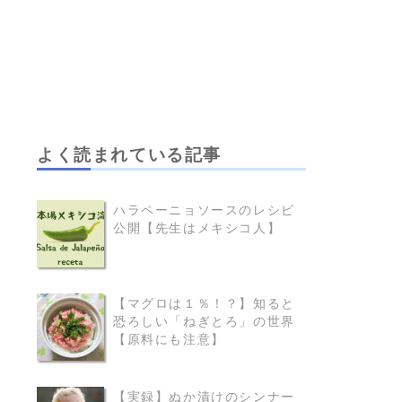
よく読まれている記事
ハラペーニョソースのレシピ
公開【先生はメキシコ人】
READ MORE
【マグロは１％！？】知ると
恐ろしい「ねぎとろ」の世界
READ MORE
【原料にも注意】
【実録】ぬか漬けのシンナー